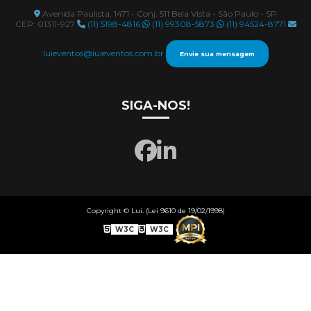
Avenida Paulista, 1471 - Conj. 511 Bela Vista - São Paulo - SP
CEP: 01311-927
(11) 5198-4816
(11) 99308-5873
(11) 94524-8771
luieventos@luieventos.com.br
Envie sua mensagem
SIGA-NOS!
Copyright © Lui. (Lei 9610 de 19/02/1998)
W3C
W3C