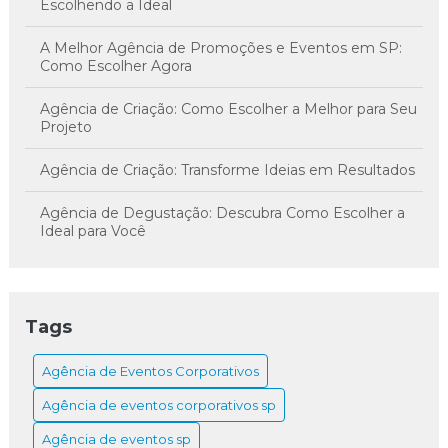
Escolhendo a Ideal
A Melhor Agência de Promoções e Eventos em SP:
Como Escolher Agora
Agência de Criação: Como Escolher a Melhor para Seu
Projeto
Agência de Criação: Transforme Ideias em Resultados
Agência de Degustação: Descubra Como Escolher a
Ideal para Você
Agência de Degustação: Descubra Sabores Únicos
Agência de Endomarketing transforma a comunicação
Tags
interna e engaja colaboradores
Agência de Eventos Corporativos
Agência de Endomarketing: Como Potencializar a
Comunicação Interna da Sua Empresa
Agência de eventos corporativos sp
Agência de Endomarketing: Como Transformar a
Agência de eventos sp