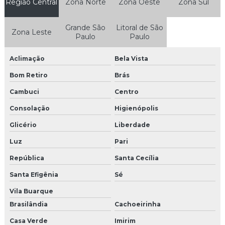
Região Central
Zona Norte
Zona Oeste
Zona Sul
Agência de trade marketing
Grande São
Litoral de São
Zona Leste
Agência de trade marketing em sp
Paulo
Paulo
Camisetas personalizadas para eventos
Aclimação
Bela Vista
Camisetas promocionais para eventos
Bom Retiro
Brás
Cambuci
Centro
Casting para feiras
Consolação
Higienópolis
Confecção de uniformes para feiras e eventos
Glicério
Liberdade
Empresas de marketing promocional
Luz
Pari
República
Santa Cecília
Modelos para eventos em sp
Santa Efigênia
Sé
Papai noel para eventos
Vila Buarque
Papai noel para eventos sp
Brasilândia
Cachoeirinha
Casa Verde
Imirim
Recepcionistas para eventos corporativos