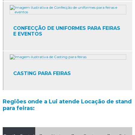
Agência de eventos sp
Agência de marketing promocional
Agência de marketing promocional sp
CONFECÇÃO DE UNIFORMES PARA FEIRAS
E EVENTOS
Agência de papai noel sp
Agência de promoção
Agência de promoção de vendas
CASTING PARA FEIRAS
Agência de promoções e eventos
Agência de promoções e eventos sp
Regiões onde a Lui atende Locação de stand
Agência de promotores de vendas
para feiras:
Agência de promotores sp
Agência de recepcionistas para eventos sp