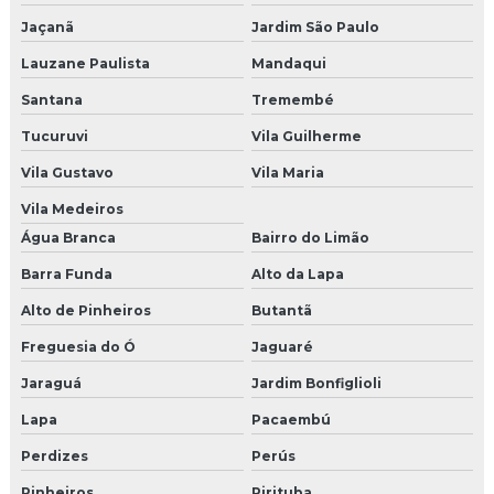
Jaçanã
Jardim São Paulo
Soluções para ponto de venda
Lauzane Paulista
Mandaqui
Uniformes personalizados para eventos
Santana
Tremembé
Cenografia para congressos sp
Tucuruvi
Vila Guilherme
Vila Gustavo
Vila Maria
Brindes para o dia das mães preço
Vila Medeiros
Brinde de natal para eventos
Água Branca
Bairro do Limão
Cenografia para evento infantil
Barra Funda
Alto da Lapa
Alto de Pinheiros
Butantã
Cenografia dia das mães shoppings
Freguesia do Ó
Jaguaré
Empresa de decoração de natal
Jaraguá
Jardim Bonfiglioli
Empresas de brindes em sp
Lapa
Pacaembú
Pet park preco
Perdizes
Perús
Pinheiros
Pirituba