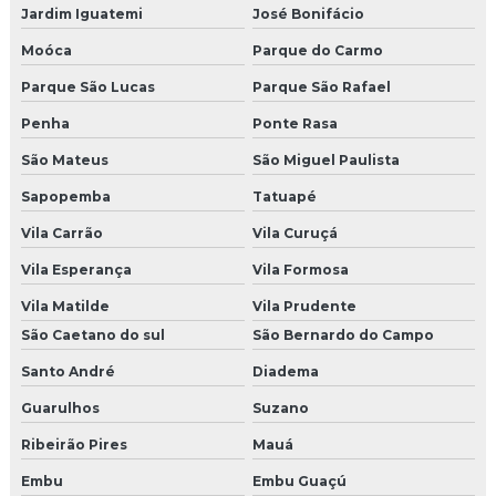
Jardim Iguatemi
José Bonifácio
Produtora de shows e eventos sp
Moóca
Parque do Carmo
Agencia campanha de incentivo
Parque São Lucas
Parque São Rafael
Penha
Ponte Rasa
Agencia de endomarketing
São Mateus
São Miguel Paulista
Agencia de endomarketing sp
Sapopemba
Tatuapé
Agencia de incentivo
Vila Carrão
Vila Curuçá
Vila Esperança
Vila Formosa
Empresa de brindes corporativos
Vila Matilde
Vila Prudente
Empresa de brindes personalizados sp
São Caetano do sul
São Bernardo do Campo
Agencia de live marketing
Santo André
Diadema
Guarulhos
Suzano
Empresas de brindes promocionais
Ribeirão Pires
Mauá
Empresa que faz pet park
Embu
Embu Guaçú