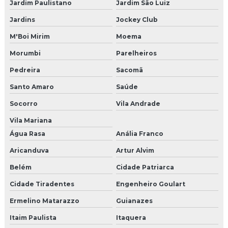
Jardim Paulistano
Jardim São Luiz
Brinquedao para restaurante
Jardins
Jockey Club
Fabricante de brinquedão
M'Boi Mirim
Moema
Morumbi
Parelheiros
Projeto de brinquedão
Pedreira
Sacomã
Brinquedão para buffet
Santo Amaro
Saúde
Agencia produtora de eventos
Socorro
Vila Andrade
Agencia produtora de eventos sp
Vila Mariana
Água Rasa
Anália Franco
Empresa de produção de eventos
Aricanduva
Artur Alvim
Empresa de produção de shows
Belém
Cidade Patriarca
Empresas de produção de eventos em sp
Cidade Tiradentes
Engenheiro Goulart
Ermelino Matarazzo
Guianazes
Empresas organizadoras de congressos
Itaim Paulista
Itaquera
Produtora de eventos corporativos em sp