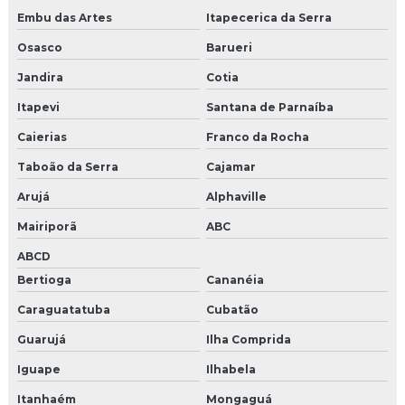
Pet park comprar
Embu das Artes
Itapecerica da Serra
Empresas de brindes
Osasco
Barueri
Jandira
Cotia
Empresa de shows e eventos
Itapevi
Santana de Parnaíba
Produtora de shows e eventos
Caierias
Franco da Rocha
Empresas de shows e eventos em sp
Taboão da Serra
Cajamar
Produtora de eventos corporativos são paulo
Arujá
Alphaville
Mairiporã
ABC
Agencia de criação
ABCD
Agencia de eventos em campinas
Bertioga
Cananéia
Caraguatatuba
Cubatão
Empresa de criação de publicidade
Guarujá
Ilha Comprida
Empresas cenografia em campinas
Iguape
Ilhabela
Gerenciamento de redes sociais para empresas
Itanhaém
Mongaguá