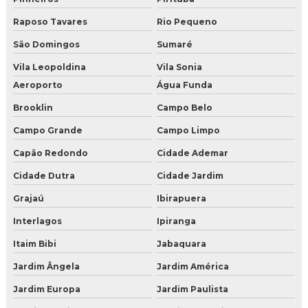
Empresa de decoração de natal sp
Raposo Tavares
Rio Pequeno
Agencia produtora de shows
São Domingos
Sumaré
Empresas de eventos congresso
Vila Leopoldina
Vila Sonia
Aeroporto
Água Funda
Empresa de shows
Brooklin
Campo Belo
Empresa organizadora de eventos corporativos
Campo Grande
Campo Limpo
Empresas de eventos corporativos
Capão Redondo
Cidade Ademar
Cidade Dutra
Cidade Jardim
Empresas de eventos corporativos sp
Grajaú
Ibirapuera
Cenografia para eventos corporativos sp
Interlagos
Ipiranga
Cenografia para eventos são paulo
Itaim Bibi
Jabaquara
Empresas de cenografia sp
Jardim Ângela
Jardim América
Jardim Europa
Jardim Paulista
Pet park