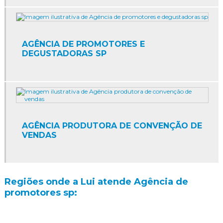
Agência de eventos sp
Agência de marketing promocional
AGÊNCIA DE PROMOTORES E
Agência de marketing promocional sp
DEGUSTADORAS SP
Agência de papai noel sp
Agência de promoção
Agência de promoção de vendas
AGÊNCIA PRODUTORA DE CONVENÇÃO DE
Agência de promoções e eventos
VENDAS
Agência de promoções e eventos sp
Agência de promotores de vendas
Regiões onde a Lui atende Agência de
promotores sp:
Agência de promotores sp
Agência de recepcionistas para eventos sp