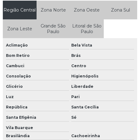
Região Central
Agência de trade marketing
Zona Norte
Zona Oeste
Zona Sul
Agência de trade marketing em sp
Grande São
Litoral de São
Zona Leste
Paulo
Paulo
Camisetas personalizadas para eventos
Aclimação
Bela Vista
Camisetas promocionais para eventos
Bom Retiro
Brás
Casting para feiras
Cambuci
Centro
Confecção de uniformes para feiras e eventos
Consolação
Higienópolis
Glicério
Liberdade
Empresas de marketing promocional
Luz
Pari
Modelos para eventos em sp
República
Santa Cecília
Papai noel para eventos
Santa Efigênia
Sé
Papai noel para eventos sp
Vila Buarque
Brasilândia
Cachoeirinha