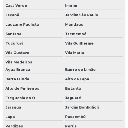
Recepcionistas para eventos corporativos
Casa Verde
Imirim
Soluções para ponto de venda
Jaçanã
Jardim São Paulo
Lauzane Paulista
Mandaqui
Uniformes personalizados para eventos
Santana
Tremembé
Cenografia para congressos sp
Tucuruvi
Vila Guilherme
Brindes para o dia das mães preço
Vila Gustavo
Vila Maria
Brinde de natal para eventos
Vila Medeiros
Água Branca
Bairro do Limão
Cenografia para evento infantil
Barra Funda
Alto da Lapa
Cenografia dia das mães shoppings
Alto de Pinheiros
Butantã
Empresa de decoração de natal
Freguesia do Ó
Jaguaré
Jaraguá
Jardim Bonfiglioli
Empresas de brindes em sp
Lapa
Pacaembú
Pet park preco
Perdizes
Perús