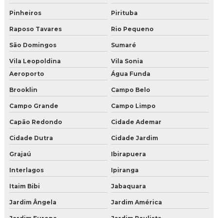
Empresa de decoração de natal sp
Pinheiros
Pirituba
Agencia produtora de shows
Raposo Tavares
Rio Pequeno
São Domingos
Sumaré
Empresas de eventos congresso
Vila Leopoldina
Vila Sonia
Empresa de shows
Aeroporto
Água Funda
Empresa organizadora de eventos corporativos
Brooklin
Campo Belo
Campo Grande
Campo Limpo
Empresas de eventos corporativos
Capão Redondo
Cidade Ademar
Empresas de eventos corporativos sp
Cidade Dutra
Cidade Jardim
Cenografia para eventos corporativos sp
Grajaú
Ibirapuera
Interlagos
Ipiranga
Cenografia para eventos são paulo
Itaim Bibi
Jabaquara
Empresas de cenografia sp
Jardim Ângela
Jardim América
Pet park