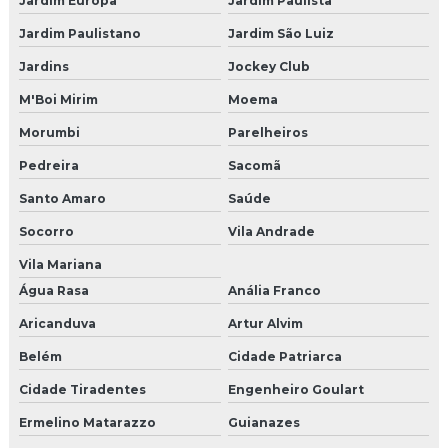
Jardim Europa
Jardim Paulista
Brinquedao para restaurante
Jardim Paulistano
Jardim São Luiz
Jardins
Jockey Club
Fabricante de brinquedão
M'Boi Mirim
Moema
Projeto de brinquedão
Morumbi
Parelheiros
Brinquedão para buffet
Pedreira
Sacomã
Agencia produtora de eventos
Santo Amaro
Saúde
Socorro
Vila Andrade
Agencia produtora de eventos sp
Vila Mariana
Empresa de produção de eventos
Água Rasa
Anália Franco
Aricanduva
Artur Alvim
Empresa de produção de shows
Belém
Cidade Patriarca
Empresas de produção de eventos em sp
Cidade Tiradentes
Engenheiro Goulart
Empresas organizadoras de congressos
Ermelino Matarazzo
Guianazes