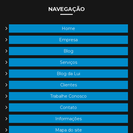
Empresa de cenografia para eventos
NAVEGAÇÃO
Empresa que faz festa de confraternização
Empresas de cenografia em são paulo
Home
Empresa organizadora de convenção de vendas
Empresa
Blog
Empresas de decoração de natal shopping
Serviços
Empresas que fazem eventos corporativos
Blog da Lui
Empresas organizadoras de eventos corporativos
Clientes
Produtora de eventos corporativos
Trabalhe Conosco
Produtora de eventos em são paulo
Contato
Produtora de eventos sp
Informações
Produtora de convenção de vendas
Mapa do site