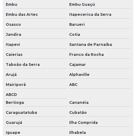
Embu
Embu Guaçú
Pet park comprar
Embu das Artes
Itapecerica da Serra
Empresas de brindes
Osasco
Barueri
Empresa de shows e eventos
Jandira
Cotia
Produtora de shows e eventos
Itapevi
Santana de Parnaíba
Caierias
Franco da Rocha
Empresas de shows e eventos em sp
Taboão da Serra
Cajamar
Produtora de eventos corporativos são paulo
Arujá
Alphaville
Agencia de criação
Mairiporã
ABC
Agencia de eventos em campinas
ABCD
Bertioga
Cananéia
Empresa de criação de publicidade
Caraguatatuba
Cubatão
Empresas cenografia em campinas
Guarujá
Ilha Comprida
Gerenciamento de redes sociais para empresas
Iguape
Ilhabela