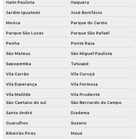
Produtora de eventos corporativos em sp
Itaim Paulista
Itaquera
Jardim Iguatemi
José Bonifácio
Produtora de shows e eventos sp
Moóca
Parque do Carmo
Agencia campanha de incentivo
Parque São Lucas
Parque São Rafael
Agencia de endomarketing
Penha
Ponte Rasa
Agencia de endomarketing sp
São Mateus
São Miguel Paulista
Sapopemba
Tatuapé
Agencia de incentivo
Vila Carrão
Vila Curuçá
Empresa de brindes corporativos
Vila Esperança
Vila Formosa
Empresa de brindes personalizados sp
Vila Matilde
Vila Prudente
São Caetano do sul
São Bernardo do Campo
Agencia de live marketing
Santo André
Diadema
Empresas de brindes promocionais
Guarulhos
Suzano
Empresa que faz pet park
Ribeirão Pires
Mauá