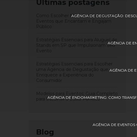
Últimas postagens
Como Escolher Modelos Ideais para
AGÊNCIA DE DEGUSTAÇÃO: DESC
Eventos que Encantam e Engajam
Público
Estratégias Essenciais para Aluguel de
AGÊNCIA DE E
Stands em SP que Impulsionam Seu
Evento
Estratégias Essenciais para Escolher
uma Agência de Degustação que
AGÊNCIA DE 
Enriquece a Experiência do
Consumidor
Modelos para Eventos: Guia Completo
AGÊNCIA DE ENDOMARKETING: COMO TRANSF
para Escolher o Estilo Perfeito
AGÊNCIA DE EVENTOS
Blog