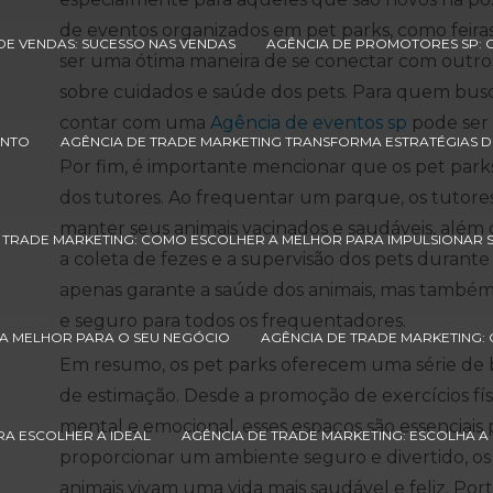
de eventos organizados em pet parks, como feira
E VENDAS: SUCESSO NAS VENDAS
AGÊNCIA DE PROMOTORES SP: 
ser uma ótima maneira de se conectar com outro
sobre cuidados e saúde dos pets. Para quem busc
contar com uma
Agência de eventos sp
pode ser
ENTO
AGÊNCIA DE TRADE MARKETING TRANSFORMA ESTRATÉGIAS D
Por fim, é importante mencionar que os pet par
dos tutores. Ao frequentar um parque, os tutore
manter seus animais vacinados e saudáveis, além de 
 TRADE MARKETING: COMO ESCOLHER A MELHOR PARA IMPULSIONAR 
a coleta de fezes e a supervisão dos pets durante
apenas garante a saúde dos animais, mas também
e seguro para todos os frequentadores.
A MELHOR PARA O SEU NEGÓCIO
AGÊNCIA DE TRADE MARKETING:
Em resumo, os pet parks oferecem uma série de b
de estimação. Desde a promoção de exercícios físi
mental e emocional, esses espaços são essenciais 
RA ESCOLHER A IDEAL
AGÊNCIA DE TRADE MARKETING: ESCOLHA A
proporcionar um ambiente seguro e divertido, os
animais vivam uma vida mais saudável e feliz. Por