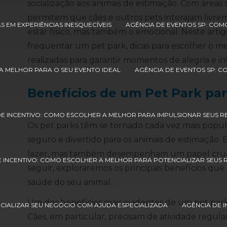
socialização aos animais de estimação. Com áreas
permitem que cães e outros pets interajam liv
S EM EXPERIÊNCIAS INESQUECÍVEIS
AGÊNCIA DE EVENTOS SP: COM
estar físico, mas também o emocional. Neste artig
frequentar um pet park, dicas para escolher o me
realizadas para garantir momentos de alegria e in
A MELHOR PARA O SEU EVENTO IDEAL
AGÊNCIA DE EVENTOS SP: 
Benefícios de um Pet Park pa
DE INCENTIVO: COMO ESCOLHER A MELHOR PARA IMPULSIONAR SEUS 
Os pet parks têm se tornado cada vez mais popu
seguro e divertido para os animais de estimação. 
lazer, mas também desempenham um papel crucial
E INCENTIVO: COMO ESCOLHER A MELHOR PARA POTENCIALIZAR SEUS
seguir, exploraremos os principais benefícios qu
saúde do seu animal.
Um dos benefícios mais evidentes de um pet park 
CIALIZAR SEU NEGÓCIO COM AJUDA ESPECIALIZADA
AGÊNCIA DE 
Cães, em particular, precisam de atividade regul