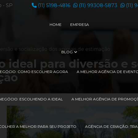
o - SP
(11) 5198-4816
(11) 99308-5873
(11) 
HOME
EMPRESA
versão e socialização dos animais de estimação
BLOG
o ideal para diversão e 
 NEGÓCIO: COMO ESCOLHER AGORA
A MELHOR AGÊNCIA DE EVENT
ção
NEGÓCIO: ESCOLHENDO A IDEAL
A MELHOR AGÊNCIA DE PROMOÇÕ
COLHER A MELHOR PARA SEU PROJETO
AGÊNCIA DE CRIAÇÃO: TR