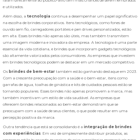
falam diretamente ao público-alvo têm mais chances de serem lembrados
e utilizados.
Além disso, a
tecnologia
continua a desempenhar um papel significativo
na escolha de brindes corporativos. Itens tecnológicos, como fones de
ouvido sem fio, carregadores portáteis e pen drives personalizados, estão
em alta. Esses brindes não apenas são úteis, mas também transmitem
uma imagem moderna e inovadora da empresa. A tecnologia é uma parte
essencial da vida cotidiana, e brindes que incorporam gadgets tecnológicos
são altamente valorizados pelos consumidores. As empresas que investem
em brindes tecnológicos podem se destacar em um mercado competitivo.
Os
brindes de bem-estar
também estão ganhando destaque em 2023.
Com a crescente preocupação com a saúde e o bem-estar, itens como
garrafas de água, toalhas de ginástica e kits de cuidados pessoais estão se
tornando populares. Esses brindes não apenas promovem a marca, mas
também incentivam um estilo de vida saudável. As empresas que
oferecem brindes relacionados ao bem-estar demonstram que se
preocupam com a saúde de seus clientes, o que pode resultar em uma
percepção positiva da marca.
Outra tendência que está se consolidando é a
integração de brindes
com experiências
. Em vez de simplesmente distribuir produtos, as
empresas estão buscando maneiras de criar experiências memoráveis para