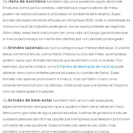
Os
itens de escritório
também são uma excelente opção de brinde.
Produtos como porta-canetas, calendários e organizadores de mesa
podem ser personalizados e utilizados no ambiente de trabalho. Esses
brindes são especialmente eficazes em empresas B2B, onde a visibilidade da
marca no local de trabalho pode gerar novas oportunidades de negócios.
Além disso, esses itens costumam ter uma vida útil longa, garantindo que
a marca permaneça na mente dos clientes por um período prolongado.
Os
brindes sazonais
são outra categoria que merece destaque. Durante
datas comemorativas, como Natal, Páscoa ou Dia das Mães, as empresas
podem optar por brindes temáticos que se alinhem com a ocasião. Por
exemplo, durante o Natal, uma
Empresa de decoração de natal sp
pode
oferecer itens como enfeites personalizados ou cartões de Natal. Esses
brindes não apenas promovem a marca, mas também criam uma
conexão emocional com os clientes, mostrando que a empresa se importa
com as celebrações e tradições.
Os
brindes de bem-estar
também têm se tornado populares,
especialmente em tempos em que a saúde e o bem-estar estão em foco.
Itens como garrafas de água personalizadas, toalhas de ginástica e kits de
cuidados pessoais são ótimas opções para empresas que desejam promover
um estilo de vida saudável. Esses brindes não apenas são úteis, mas
também transmitem uma mensagem positiva sobre a marca,