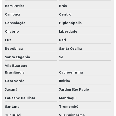
Bom Retiro
Brás
Camisetas personalizadas para eventos
Cambuci
Centro
Camisetas promocionais para eventos
Consolação
Higienópolis
Casting para feiras
Glicério
Liberdade
Luz
Pari
Confecção de uniformes para feiras e eventos
República
Santa Cecília
Empresas de marketing promocional
Santa Efigênia
Sé
Modelos para eventos em sp
Vila Buarque
Brasilândia
Cachoeirinha
Papai noel para eventos
Casa Verde
Imirim
Papai noel para eventos sp
Jaçanã
Jardim São Paulo
Recepcionistas para eventos corporativos
Lauzane Paulista
Mandaqui
Soluções para ponto de venda
Santana
Tremembé
Tucuruvi
Vila Guilherme