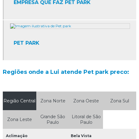
EMPRESA QUE FAZ PET PARK
Agência de marketing promocional sp
Agência de papai noel sp
Agência de promoção
PET PARK
Agência de promoção de vendas
Agência de promoções e eventos
Regiões onde a Lui atende Pet park preco:
Agência de promoções e eventos sp
Agência de promotores de vendas
Agência de promotores sp
Região Central
Zona Norte
Zona Oeste
Zona Sul
Agência de recepcionistas para eventos sp
Grande São
Litoral de São
Zona Leste
Paulo
Paulo
Agência de trade marketing
Aclimação
Bela Vista
Agência de trade marketing em sp