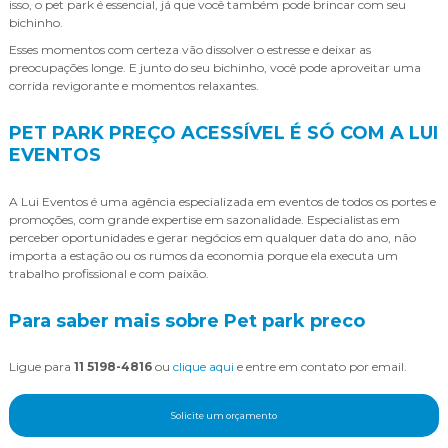
isso, o pet park é essencial, já que você também pode brincar com seu
bichinho.
Esses momentos com certeza vão dissolver o estresse e deixar as
preocupações longe. E junto do seu bichinho, você pode aproveitar uma
corrida revigorante e momentos relaxantes.
PET PARK PREÇO ACESSÍVEL É SÓ COM A LUI
EVENTOS
A Lui Eventos é uma agência especializada em eventos de todos os portes e
promoções, com grande expertise em sazonalidade. Especialistas em
perceber oportunidades e gerar negócios em qualquer data do ano, não
importa a estação ou os rumos da economia porque ela executa um
trabalho profissional e com paixão.
Para saber mais sobre Pet park preco
Ligue para
11 5198-4816
ou
clique aqui
e entre em contato por email.
Solicite um orçamento