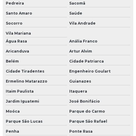
Pedreira
Sacomã
Projeto de brinquedão
Santo Amaro
Saúde
Brinquedão para buffet
Socorro
Vila Andrade
Vila Mariana
Agencia produtora de eventos
Água Rasa
Anália Franco
Agencia produtora de eventos sp
Aricanduva
Artur Alvim
Empresa de produção de eventos
Belém
Cidade Patriarca
Cidade Tiradentes
Engenheiro Goulart
Empresa de produção de shows
Ermelino Matarazzo
Guianazes
Empresas de produção de eventos em sp
Itaim Paulista
Itaquera
Empresas organizadoras de congressos
Jardim Iguatemi
José Bonifácio
Moóca
Parque do Carmo
Produtora de eventos corporativos em sp
Parque São Lucas
Parque São Rafael
Produtora de shows e eventos sp
Penha
Ponte Rasa