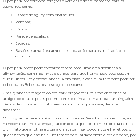
O pet park proporciona atrações divertidas e de treinamento para os
cachorros, como:
Espaço de agility com obstáculos;
Rampas;
Túneis;
Parede de escalada;
Escadas;
Bastões e uma área ampla de circulação para os mais agitados
correrem.
O pet park preço pode contar também com uma área destinada à
alimentação, com mesinhas e bancos para que humanos e pets possam
curtir juntos um gostoso lanche. Além disso, a estrutura também pode ter
bebedouros Bebedouros e espaço de descanso.
Uma grande vantagem do pet park preço é ter um ambiente onde os
amigos de quatro patas podem correr e brincar sem atrapalhar ninguém.
Depois de brincarem muito, eles podem voltar para casa, deitar e
descansar.
Outro grande benefício é a maior convivência. Seus bichos de estimação
merecem carinho e atenção, tal como qualquer outro membro da família.
É um fato que a rotina e o dia a dia acabam sendo corridos e frenéticos, o
que faz com que não haja um tempo de qualidade entre o pet e o dono, por