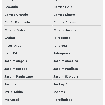
Empresas de eventos congresso
Brooklin
Campo Belo
Empresa de shows
Campo Grande
Campo Limpo
Capão Redondo
Cidade Ademar
Empresa organizadora de eventos corporativos
Cidade Dutra
Cidade Jardim
Empresas de eventos corporativos
Grajaú
Ibirapuera
Empresas de eventos corporativos sp
Interlagos
Ipiranga
Itaim Bibi
Jabaquara
Cenografia para eventos corporativos sp
Jardim Ângela
Jardim América
Cenografia para eventos são paulo
Jardim Europa
Jardim Paulista
Empresas de cenografia sp
Jardim Paulistano
Jardim São Luiz
Pet park
Jardins
Jockey Club
M'Boi Mirim
Moema
Brinquedao para restaurante
Morumbi
Parelheiros
Fabricante de brinquedão