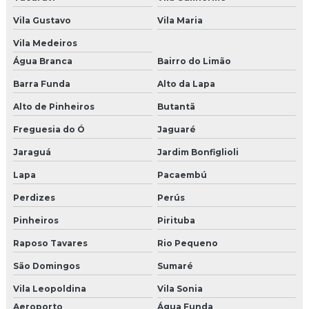
Uniformes personalizados para eventos
Vila Gustavo
Vila Maria
Cenografia para congressos sp
Vila Medeiros
Água Branca
Bairro do Limão
Brindes para o dia das mães preço
Barra Funda
Alto da Lapa
Brinde de natal para eventos
Alto de Pinheiros
Butantã
Cenografia para evento infantil
Freguesia do Ó
Jaguaré
Cenografia dia das mães shoppings
Jaraguá
Jardim Bonfiglioli
Lapa
Pacaembú
Empresa de decoração de natal
Perdizes
Perús
Empresas de brindes em sp
Pinheiros
Pirituba
Pet park preco
Raposo Tavares
Rio Pequeno
Empresa de decoração de natal sp
São Domingos
Sumaré
Vila Leopoldina
Vila Sonia
Agencia produtora de shows
Aeroporto
Água Funda