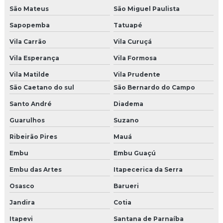
Agencia campanha de incentivo
São Mateus
São Miguel Paulista
Agencia de endomarketing
Sapopemba
Tatuapé
Vila Carrão
Vila Curuçá
Agencia de endomarketing sp
Vila Esperança
Vila Formosa
Agencia de incentivo
Vila Matilde
Vila Prudente
Empresa de brindes corporativos
São Caetano do sul
São Bernardo do Campo
Santo André
Diadema
Empresa de brindes personalizados sp
Guarulhos
Suzano
Agencia de live marketing
Ribeirão Pires
Mauá
Empresas de brindes promocionais
Embu
Embu Guaçú
Embu das Artes
Itapecerica da Serra
Empresa que faz pet park
Osasco
Barueri
Pet park comprar
Jandira
Cotia
Empresas de brindes
Itapevi
Santana de Parnaíba