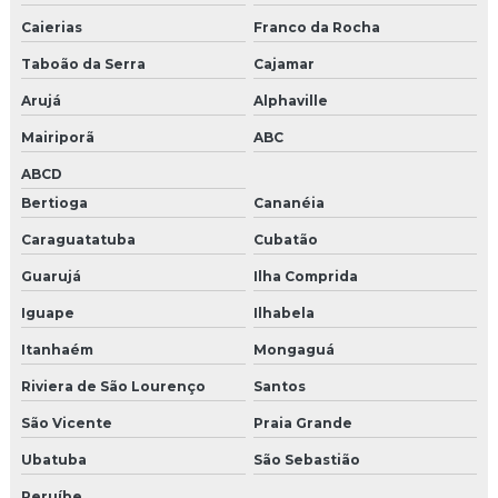
Empresa de shows e eventos
Caierias
Franco da Rocha
Taboão da Serra
Cajamar
Produtora de shows e eventos
Arujá
Alphaville
Empresas de shows e eventos em sp
Mairiporã
ABC
Produtora de eventos corporativos são paulo
ABCD
Bertioga
Cananéia
Agencia de criação
Caraguatatuba
Cubatão
Agencia de eventos em campinas
Guarujá
Ilha Comprida
Empresa de criação de publicidade
Iguape
Ilhabela
Empresas cenografia em campinas
Itanhaém
Mongaguá
Riviera de São Lourenço
Santos
Gerenciamento de redes sociais para empresas
São Vicente
Praia Grande
Agência de eventos experiência
Ubatuba
São Sebastião
Agência de produção de eventos
Peruíbe