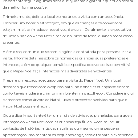
importante seguir algumas dicas que ajudarão a garantir que tudo ocorra
da melhor forma possível.
Primeiramente, defina o local e o horário da visita com antecedência.
Escolher um horário estratégico, em que as crianças e os convidados
estejam mais animados e receptivos, é crucial. Geralmente, a expectativa
de uma visita do Papai Noel é maior no início da festa, quando todos estão
presentes.
Além disso, comunique-se com a agência contratada para personalizar a
visita. Informe detalhes sobre os nomes das crianças, suas preferências e
interesses, além de qualquer temática específica do evento. Isso permitirá
que o Papai Noel faça interações mais divertidas e envolventes.
Prepare um espaço adequado para a visita do Papai Noel. Um local
decorado que ressoe com o espírito natalino e onde as crianças se sintam
confortáveis ajudará a criar um ambiente mais acolhedor. Considere incluir
elementos como árvore de Natal, luvas e presente envolvido para que o
Papai Noel possa entregar.
Outra dica importante é ter uma lista de atividades planejadas para que a
interação do Papai Noel com as crianças seja fluida. Pode-se incluir
contação de histórias, músicas natalinas ou mesmo uma pequena
apresentação. Isso manterá os pequenos engajados e tornará a experiência