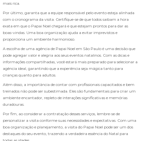
mais rica.
Por último, garanta que a equipe responsável pelo evento esteja alinhada
com o cronograma da visita. Certifique-se de que todos saibam a hora
exata em que o Papai Noel chegará e que estejam prontos para dar as
boas-vindas. Uma boa organização ajuda a evitar imprevistos e
proporciona um ambiente harmonioso.
A escolha de uma agência de Papai Noel em São Paulo é uma decisão que
pode agregar valor e alegria aos seus eventos natalinos. Com as dicas e
informações compartilhadas, você estará mais preparado para selecionar a
agência ideal, garantindo que a experiência seja mágica tanto para
crianças quanto para adultos.
Além disso, a importância de contar com profissionais capacitados e bem
treinados não pode ser subestimada. Eles são fundamentais para criar um
ambiente encantador, repleto de interações significativas e memórias
duradouras.
Por fim, ao considerar a contratação desses serviços, lembre-se de
personalizar a visita conforme suas necessidades e expectativas. Com uma
boa organização e planejamento, a visita do Papai Noel pode ser um dos
destaques do seu evento, trazendo a verdadeira essência do Natal para
todas as idades.