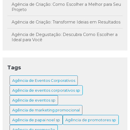
Agência de Criação: Como Escolher a Melhor para Seu
Projeto
Agência de Criação: Transforme Ideias em Resultados
Agência de Degustação: Descubra Como Escolher a
Ideal para Você
Agência de Degustação: Descubra Sabores Únicos
Agência de Endomarketing transforma a comunicação
Tags
interna e engaja colaboradores
Agência de Eventos Corporativos
Agência de Endomarketing: Como Potencializar a
Comunicação Interna da Sua Empresa
Agência de eventos corporativos sp
Agência de Endomarketing: Como Transformar a
Agência de eventos sp
Comunicação Interna da Sua Empresa
Agência de marketing promocional
Agência de Endomarketing: Estratégias para Sucesso
Agência de papai noel sp
Agência de promotores sp
Agência de promoção