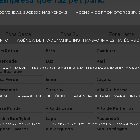
Empresa que faz pet park:
E VENDAS: SUCESSO NAS VENDAS
AGÊNCIA DE PROMOTORES SP: 
Zona Oeste
Zona Sul
Zona Leste
ENTO
AGÊNCIA DE TRADE MARKETING TRANSFORMA ESTRATÉGIAS D
m Retiro
Brás
Cambuci
berdade
Luz
Pari
 TRADE MARKETING: COMO ESCOLHER A MELHOR PARA IMPULSIONAR 
la Buarque
sa Verde
Imirim
Jaçanã
remembé
Tucuruvi
Vila Guilherme
A MELHOR PARA O SEU NEGÓCIO
AGÊNCIA DE TRADE MARKETING:
rra Funda
Alto da Lapa
Alto de Pinheiros
rdim Bonfiglioli
Lapa
Pacaembú
RA ESCOLHER A IDEAL
AGÊNCIA DE TRADE MARKETING: ESCOLHA A
poso Tavares
Rio Pequeno
São Domingos