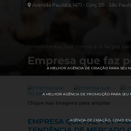
Avenida Paulista, 1471 - Conj. 511 - São Paul
Home
Informações
Empresa que faz pet par
Empresa que faz p
A MELHOR AGÊNCIA DE CRIAÇÃO PARA SEU
A MELHOR AGÊNCIA DE PROMOÇÃO PARA SEU 
Clique nas imagens para ampliar
EMPRESA QUE FAZ PET PA
AGÊNCIA DE CRIAÇÃO: COMO ES
TENDÊNCIA DE MERCADO Q