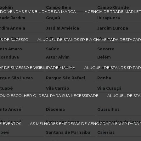
ooklin
Campo Belo
Campo Grande
DO VENDAS E VISIBILIDADE DA MARCA
AGÊNCIA DE TRADE MARKET
dade Jardim
Grajaú
Ibirapuera
rdim Ângela
Jardim América
Jardim Europa
ckey Club
M'Boi Mirim
Moema
S DE SUCESSO
ALUGUEL DE STANDS SP É A CHAVE PARA DESTACAR
nto Amaro
Saúde
Socorro
icanduva
Artur Alvim
Belém
S DE SUCESSO E VISIBILIDADE MÁXIMA
ianazes
Itaim Paulista
ALUGUEL DE STANDS SP PA
Itaquera
rque São Lucas
Parque São Rafael
Penha
tuapé
Vila Carrão
Vila Curuçá
COMO ESCOLHER O IDEAL PARA SUA NECESSIDADE
ALUGUEL DE STA
nto André
Diadema
Guarulhos
bu Guaçú
Embu das Artes
Itapecerica da Serr
E EVENTOS
AS MELHORES EMPRESAS DE CENOGRAFIA EM SP PARA
apevi
Santana de Parnaíba
Caierias