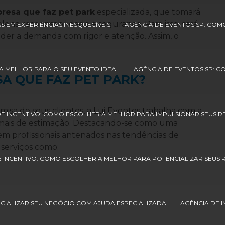
resa que faz pet park
especializada, que tomará
ena responsabilidade e segurança. Para isso, será
S EM EXPERIÊNCIAS INESQUECÍVEIS
AGÊNCIA DE EVENTOS SP: COM
nder a demanda com rigor e atenção. Assim, o
A MELHOR PARA O SEU EVENTO IDEAL
AGÊNCIA DE EVENTOS SP: 
A QUE FAZ PET PARK?
isa de seus clientes, a Lui Eventos trabalha com a
DE INCENTIVO: COMO ESCOLHER A MELHOR PARA IMPULSIONAR SEUS 
imais de estimação. Destacando-se como uma
tem profissionais antenados nas tendências de
 serviços como:
E INCENTIVO: COMO ESCOLHER A MELHOR PARA POTENCIALIZAR SEUS
CIALIZAR SEU NEGÓCIO COM AJUDA ESPECIALIZADA
AGÊNCIA DE 