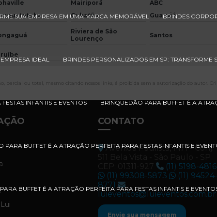
phaville
Mairiporã
ABC
raguatatuba
Cubatão
Guarujá
ORME SUA EMPRESA EM UMA MARCA MEMORÁVEL
BRINDES CORPOR
Riviera de São
ongaguá
Santos
Lourenço
ruíbe
 EMPRESA IDEAL
BRINDES PERSONALIZADOS EM SP: TRANSFORME S
, parcial ou total, mesmo citando nossos links, é proibida sem a autorização do autor. Cr
FESTAS INFANTIS E EVENTOS
BRINQUEDÃO PARA BUFFET É A ATRAÇ
AÇÃO
CONTATO
PARA BUFFET É A ATRAÇÃO PERFEITA PARA FESTAS INFANTIS E EVENT
Avenida Paulista, 1471 - Conj.
511 Bela Vista - São Paulo - SP
a
CEP: 01311-927
(11) 5198-4816
(11) 99308-5873
(11) 94524
8771
ARA BUFFET É A ATRAÇÃO PERFEITA PARA FESTAS INFANTIS E EVENT
s
luieventos@luieventos.com.br
 Lui
Envie sua mensagem