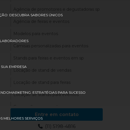
Agência de promotores e degustadoras sp
ÇÃO: DESCUBRA SABORES ÚNICOS
Agência de feiras e eventos
Modelos para eventos
COLABORADORES
Camisas personalizadas para eventos
Stands para feiras e eventos em sp
 SUA EMPRESA
Locação de stand de vendas
Locação de stand para feiras
ENDOMARKETING: ESTRATÉGIAS PARA SUCESSO
Locação de stands para eventos
Cenografia para eventos
Entre em contato
OS MELHORES SERVIÇOS
Cenografia para eventos corporativos
(11) 5198-4816