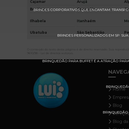
Cajamar
Arujá
Al
Bertioga
Cananéia
Ca
BRINDES CORPORATIVOS QUE ENCANTAM: TRANSF
Ilhabela
Itanhaém
M
Ubatuba
São Sebastião
Pe
BRINDES PERSONALIZADOS EM SP: SUA
O conteúdo do texto desta página é de direito reservado. Sua reprodução
9610/98 - Lei de direitos autorais
.
BRINQUEDÃO PARA BUFFET É A ATRAÇÃO PARA 
NAVEG
BRINQUEDÃO 
Home
Empres
Blog
BRINQUEDÃO P
Serviço
Blog da