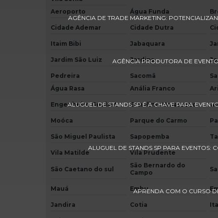
Aeroporto
Água Funda
Br
AGÊNCIA DE TRADE MARKETING: POTENCIALIZAN
Cidade Ademar
Cidade Dutra
Ci
Itaim Bibi
Jabaquara
Ja
Jardim São Luiz
Jardins
Jo
AGÊNCIA PRODUTORA DE EVENTO
Pedreira
Sacomã
Sa
Água Rasa
Anália Franco
Ar
Engenheiro Goulart
ALUGUEL DE STANDS SP É A CHAVE PARA EVENTO
Ermelino Matarazzo
Gu
Moóca
Parque do Carmo
Pa
São Miguel Paulista
Sapopemba
Ta
ALUGUEL DE STANDS SP PARA EVENTOS: 
Vila Matilde
Vila Prudente
São Bernardo do
São Caetano do sul
Sa
Campo
Mauá
Embu
Em
APRENDA COM O CURSO D
Jandira
Cotia
It