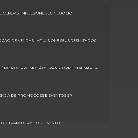
Casting para feiras
 VENDAS: IMPULSIONE SEU NEGÓCIO
Confecção de uniformes para feiras e
eventos
ÇÃO DE VENDAS: IMPULSIONE SEUS RESULTADOS
Empresas de marketing promocional
Modelos para eventos em sp
Papai noel para eventos
GÊNCIA DE PROMOÇÃO: TRANSFORME SUA MARCA
Papai noel para eventos sp
Recepcionistas para eventos corporativos
NCIA DE PROMOÇÕES E EVENTOS SP
Soluções para ponto de venda
Uniformes personalizados para eventos
TOS: TRANSFORME SEU EVENTO
Cenografia para congressos sp