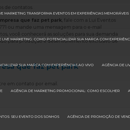
s de contatos.
IVE MARKETING TRANSFORMA EVENTOS EM EXPERIÊNCIAS MEMORÁVEIS 
mpresa que faz pet park
, fale com a Lui Eventos
4-8771 ou mande uma mensagem para o e-mail
atos, você conhecerá as soluções para sua demanda
E LIVE MARKETING: COMO POTENCIALIZAR SUA MARCA COM EXPERIÊNC
tado para produção e desenvolvimento exclusivo de
esa que faz pet park
NCIALIZAR SUA MARCA COM EXPERIÊNCIAS AO VIVO
AGÊNCIA DE LI
re em contato por email.
TE
AGÊNCIA DE MARKETING PROMOCIONAL: COMO ESCOLHER
NTOS: SEU EVENTO DOS SONHOS
AGÊNCIA DE PROMOÇÃO DE VEN