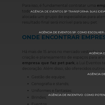
Para isso, é fundamental contratar uma
emp
todos os cuidados com cada detalhe tendo pl
AGÊNCIA DE EVENTOS SP TRANSFORMA SUAS IDEIA
alocada um grupo de especialistas para ate
resultado final será incrível para seu pet.
AGÊNCIA DE EVENTOS SP: COMO ESCOLHER 
ONDE ENCONTRAR EMPRES
Há mais de 15 anos no mercado vestindo a cam
AGÊNCIA 
criação e planejamento de espaços para an
empresa que faz pet park
, a Lui Eventos 
decoração. Além disso, são oferecidos outros
AGÊNCIA D
Gestão de equipe;
Cenografia e stands;
Uniformes e fantasias;
AGÊNCIA DE INCENTIVO: COMO POTEN
Brindes;
Eventos;