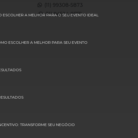
Cenarios para eventos
(11) 99308-5873
(11) 94524-8771
Cenografia de natal
O ESCOLHER A MELHOR PARA O SEU EVENTO IDEAL
Cenografia para shoppings
Cenografia tematica
COMO ESCOLHER A MELHOR PARA SEU EVENTO
Agência de degustação
Agência de eventos corporativos
RESULTADOS
Agência de eventos corporativos sp
Agência de eventos sp
 RESULTADOS
Agência de marketing promocional
Agência de marketing promocional sp
INCENTIVO: TRANSFORME SEU NEGÓCIO
Agência de papai noel sp