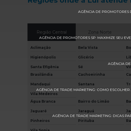
Regiões onde a Lui atende 
AGÊNCIA DE PROMOTORES D
Região Central
Zona Norte
AGÊNCIA DE PROMOTORES SP: MAXIMIZE SEU EV
Aclimação
Bela Vista
Bo
Higienópolis
Glicério
Li
AGÊNCIA DE
Santa Efigênia
Sé
Vi
Brasilândia
Cachoeirinha
Ca
Mandaqui
Santana
T
AGÊNCIA DE TRADE MARKETING: COMO ESCOLHER 
Vila Medeiros
Água Branca
Bairro do Limão
Ba
Jaguaré
Jaraguá
Ja
AGÊNCIA DE TRADE MARKETING: DICAS PA
Pinheiros
Pirituba
Ra
Vila Sonia