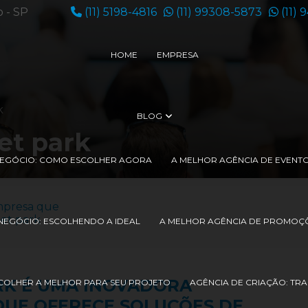
o - SP
(11) 5198-4816
(11) 99308-5873
(11) 
HOME
EMPRESA
k
BLOG
et park
 NEGÓCIO: COMO ESCOLHER AGORA
A MELHOR AGÊNCIA DE EVENT
NEGÓCIO: ESCOLHENDO A IDEAL
A MELHOR AGÊNCIA DE PROMOÇÕ
RK É UMA INOVADORA
COLHER A MELHOR PARA SEU PROJETO
AGÊNCIA DE CRIAÇÃO: TR
UE OFERECE SOLUÇÕES DE