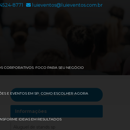
94524-8771
luieventos@luieventos.com.br
OS CORPORATIVOS: FOCO PARA SEU NEGÓCIO
ES E EVENTOS EM SP: COMO ESCOLHER AGORA
Solicite um orçamento
Informações
ANSFORME IDEIAS EM RESULTADOS
Aluguel de stands sp