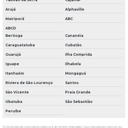
Produtora de eventos corporativos são paulo
Arujá
Alphaville
Mairiporã
ABC
Agencia de criação
ABCD
Agencia de eventos em campinas
Bertioga
Cananéia
Caraguatatuba
Cubatão
Empresa de criação de publicidade
Guarujá
Ilha Comprida
Empresas cenografia em campinas
Iguape
Ilhabela
Gerenciamento de redes sociais para empresas
Itanhaém
Mongaguá
Agência de eventos experiência
Riviera de São Lourenço
Santos
São Vicente
Praia Grande
Agência de produção de eventos
Ubatuba
São Sebastião
Agência de produção de festa de confraternização
Peruíbe
Agência pdv
O conteúdo do texto desta página é de direito reservado. Sua reprodução, parcial ou