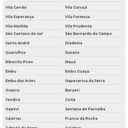
Agencia de incentivo
Vila Carrão
Vila Curuçá
Vila Esperança
Vila Formosa
Empresa de brindes corporativos
Vila Matilde
Vila Prudente
Empresa de brindes personalizados sp
São Caetano do sul
São Bernardo do Campo
Agencia de live marketing
Santo André
Diadema
Guarulhos
Suzano
Empresas de brindes promocionais
Ribeirão Pires
Mauá
Empresa que faz pet park
Embu
Embu Guaçú
Pet park comprar
Embu das Artes
Itapecerica da Serra
Empresas de brindes
Osasco
Barueri
Jandira
Cotia
Empresa de shows e eventos
Itapevi
Santana de Parnaíba
Produtora de shows e eventos
Caierias
Franco da Rocha
Empresas de shows e eventos em sp
Taboão da Serra
Cajamar