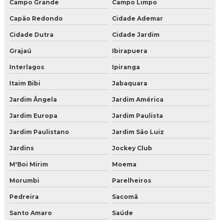
Campo Grande
Campo Limpo
Empresas de eventos corporativos
Capão Redondo
Cidade Ademar
Cidade Dutra
Cidade Jardim
Empresas de eventos corporativos sp
Grajaú
Ibirapuera
Cenografia para eventos corporativos sp
Interlagos
Ipiranga
Cenografia para eventos são paulo
Itaim Bibi
Jabaquara
Empresas de cenografia sp
Jardim Ângela
Jardim América
Jardim Europa
Jardim Paulista
Pet park
Jardim Paulistano
Jardim São Luiz
Brinquedao para restaurante
Jardins
Jockey Club
Fabricante de brinquedão
M'Boi Mirim
Moema
Morumbi
Parelheiros
Projeto de brinquedão
Pedreira
Sacomã
Brinquedão para buffet
Santo Amaro
Saúde