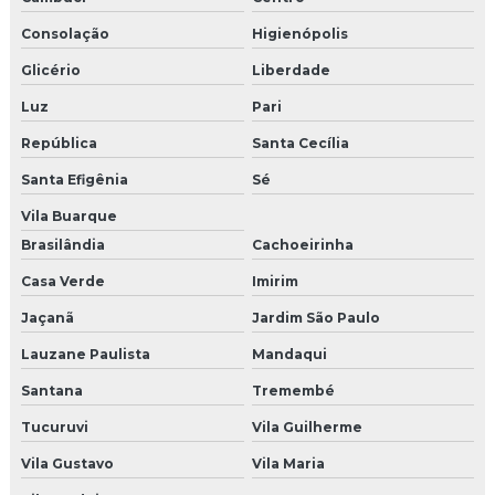
Casting para feiras
Consolação
Higienópolis
Confecção de uniformes para feiras e eventos
Glicério
Liberdade
Empresas de marketing promocional
Luz
Pari
República
Santa Cecília
Modelos para eventos em sp
Santa Efigênia
Sé
Papai noel para eventos
Vila Buarque
Papai noel para eventos sp
Brasilândia
Cachoeirinha
Casa Verde
Imirim
Recepcionistas para eventos corporativos
Jaçanã
Jardim São Paulo
Soluções para ponto de venda
Lauzane Paulista
Mandaqui
Uniformes personalizados para eventos
Santana
Tremembé
Cenografia para congressos sp
Tucuruvi
Vila Guilherme
Vila Gustavo
Vila Maria
Brindes para o dia das mães preço