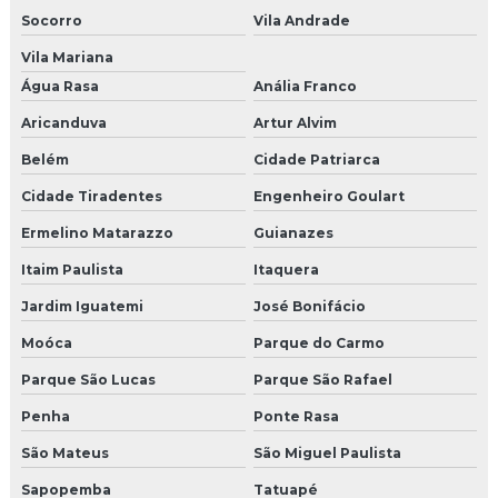
Agencia produtora de eventos
Socorro
Vila Andrade
Agencia produtora de eventos sp
Vila Mariana
Água Rasa
Anália Franco
Empresa de produção de eventos
Aricanduva
Artur Alvim
Empresa de produção de shows
Belém
Cidade Patriarca
Empresas de produção de eventos em sp
Cidade Tiradentes
Engenheiro Goulart
Ermelino Matarazzo
Guianazes
Empresas organizadoras de congressos
Itaim Paulista
Itaquera
Produtora de eventos corporativos em sp
Jardim Iguatemi
José Bonifácio
Produtora de shows e eventos sp
Moóca
Parque do Carmo
Agencia campanha de incentivo
Parque São Lucas
Parque São Rafael
Penha
Ponte Rasa
Agencia de endomarketing
São Mateus
São Miguel Paulista
Agencia de endomarketing sp
Sapopemba
Tatuapé