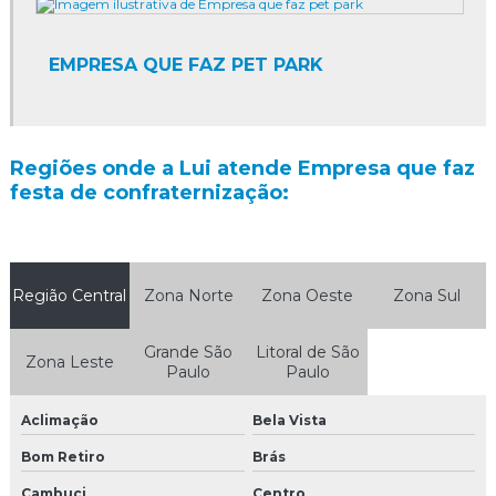
Agência de promoção de vendas
EMPRESA QUE FAZ PET PARK
Agência de promoções e eventos
Agência de promoções e eventos sp
Regiões onde a Lui atende Empresa que faz
Agência de promotores de vendas
festa de confraternização:
Agência de promotores sp
Agência de recepcionistas para eventos sp
Região Central
Zona Norte
Zona Oeste
Zona Sul
Agência de trade marketing
Grande São
Litoral de São
Zona Leste
Agência de trade marketing em sp
Paulo
Paulo
Camisetas personalizadas para eventos
Aclimação
Bela Vista
Camisetas promocionais para eventos
Bom Retiro
Brás
Cambuci
Centro