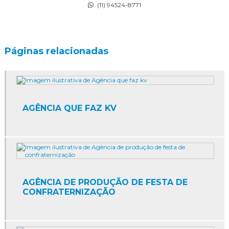
(11) 94524-8771
Cenografia de natal
Cenografia para shoppings
Páginas relacionadas
Cenografia tematica
Agência de degustação
Agência de eventos corporativos
AGÊNCIA QUE FAZ KV
Agência de eventos corporativos sp
Agência de eventos sp
Agência de marketing promocional
Agência de marketing promocional sp
AGÊNCIA DE PRODUÇÃO DE FESTA DE
CONFRATERNIZAÇÃO
Agência de papai noel sp
Agência de promoção