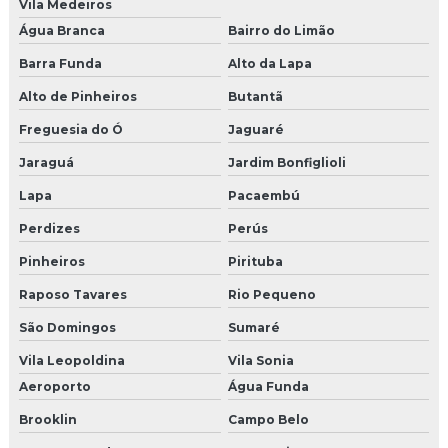
Vila Medeiros
Brinde de natal para eventos
Água Branca
Bairro do Limão
Cenografia para evento infantil
Barra Funda
Alto da Lapa
Alto de Pinheiros
Butantã
Cenografia dia das mães shoppings
Freguesia do Ó
Jaguaré
Empresa de decoração de natal
Jaraguá
Jardim Bonfiglioli
Empresas de brindes em sp
Lapa
Pacaembú
Pet park preco
Perdizes
Perús
Pinheiros
Pirituba
Empresa de decoração de natal sp
Raposo Tavares
Rio Pequeno
Agencia produtora de shows
São Domingos
Sumaré
Empresas de eventos congresso
Vila Leopoldina
Vila Sonia
Aeroporto
Água Funda
Empresa de shows
Brooklin
Campo Belo
Empresa organizadora de eventos corporativos