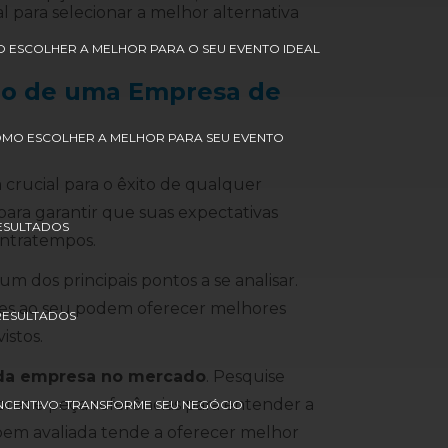
l para selecionar a melhor alternativa
O ESCOLHER A MELHOR PARA O SEU EVENTO IDEAL
ção de uma Empresa de
COMO ESCOLHER A MELHOR PARA SEU EVENTO
crucial para o êxito de qualquer
para garantir que suas expectativas
RESULTADOS
ontratempos.
um dos principais pontos a se analisar.
es ao seu podem oferecer melhores
 RESULTADOS
istos.
da empresa no mercado
. Pesquise
ores e peça referências para entender a
INCENTIVO: TRANSFORME SEU NEGÓCIO
bem avaliada tende a oferecer melhor