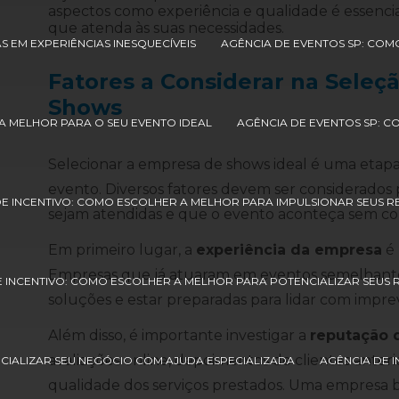
aspectos como experiência e qualidade é essencia
que atenda às suas necessidades.
S EM EXPERIÊNCIAS INESQUECÍVEIS
AGÊNCIA DE EVENTOS SP: COM
Fatores a Considerar na Sele
Shows
A MELHOR PARA O SEU EVENTO IDEAL
AGÊNCIA DE EVENTOS SP: 
Selecionar a empresa de shows ideal é uma etapa 
evento. Diversos fatores devem ser considerados 
DE INCENTIVO: COMO ESCOLHER A MELHOR PARA IMPULSIONAR SEUS 
sejam atendidas e que o evento aconteça sem c
Em primeiro lugar, a
experiência da empresa
é 
Empresas que já atuaram em eventos semelhant
E INCENTIVO: COMO ESCOLHER A MELHOR PARA POTENCIALIZAR SEUS
soluções e estar preparadas para lidar com imprev
Além disso, é importante investigar a
reputação 
avaliações online, depoimentos de clientes anteri
CIALIZAR SEU NEGÓCIO COM AJUDA ESPECIALIZADA
AGÊNCIA DE 
qualidade dos serviços prestados. Uma empresa 