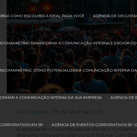
UBRA COMO ESCOLHER A IDEAL PARA VOCÊ
AGÊNCIA DE DEGUSTA
NDOMARKETING TRANSFORMA A COMUNICAÇÃO INTERNA E ENGAJA 
ENDOMARKETING: COMO POTENCIALIZAR A COMUNICAÇÃO INTERNA DA
ORMAR A COMUNICAÇÃO INTERNA DA SUA EMPRESA
AGÊNCIA DE 
Por:
Dayane
- 29 de Abril de 2025
 CORPORATIVOS EM SP
AGÊNCIA DE EVENTOS CORPORATIVOS SP: 
A escolha de uma empresa de shows é fundamenta
seja uma festa particular ou um festival. Com di