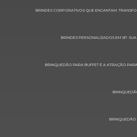
Agência de Promoção de Vendas:
BRINDES CORPORATIVOS QUE ENCANTAM: TRANSF
Impulsione Seu Negócio
Agência de promoção de vendas:
impulsione seu negócio com
estratégias eficientes
BRINDES PERSONALIZADOS EM SP: SUA
Agência de Promoção de Vendas:
Impulsione Seus Resultados
BRINQUEDÃO PARA BUFFET É A ATRAÇÃO PARA 
Agência de promoção: Como
Escolher a Ideal
Agência de Promoção: Potencialize
BRINQUEDÃO 
Seus Negócios
Agência de Promoção: Transforme
sua Marca
BRINQUEDÃO P
Agência de Promoções e Eventos
de Sucesso