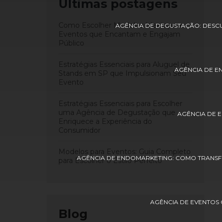
Últimas postagens
Como Escolher Modelos Ideais para
AGÊNCIA DE DEGUSTAÇÃO: DESC
Eventos que Encantam e Engajam
Público
Estratégias Essenciais para Aluguel de
AGÊNCIA DE E
Stands em SP que Impulsionam Seu
Evento
Estratégias Essenciais para Escolher
uma Agência de Degustação que
AGÊNCIA DE 
Enriquece a Experiência do
Consumidor
Modelos para Eventos: Guia Completo
AGÊNCIA DE ENDOMARKETING: COMO TRANSF
para Escolher o Estilo Perfeito
AGÊNCIA DE EVENTOS
Blog