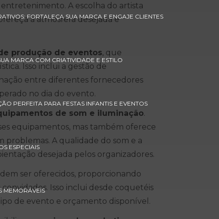
o entretenimento. A escolha do artista
ATIVOS: FORTALEÇA SUA MARCA E ENGAJE CLIENTES
ofereça a atmosfera desejada e
 de produção de eventos
, que
UA MARCA COM CRIATIVIDADE E ESTILO
ica. Isso inclui a gestão de
nação entre diferentes fornecedores
perado no dia do evento.
ÃO PERFEITA PARA FESTAS INFANTIS E EVENTOS
quipamentos de som e iluminação
.
ses equipamentos, mas também oferece
m problemas. A qualidade do som e a
OS ESPECIAIS
bientação desejada pelos organizadores.
em ser oferecidos, proporcionando
convidados. Isso inclui desde coquetéis
OS MEMORÁVEIS
ipo de evento e orçamento disponível.