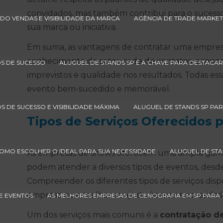
convidados, mas também contribui para o sucesso
DO VENDAS E VISIBILIDADE DA MARCA
AGÊNCIA DE TRADE MARKET
sua marca ou iniciativa.
Em suma, as vantagens de contratar uma empres
conhecimento do setor, rede de contatos, econo
S DE SUCESSO
ALUGUEL DE STANDS SP É A CHAVE PARA DESTACAR
imprevistos e qualidade nos resultados. Todas es
evento bem-sucedido e memorável.
S DE SUCESSO E VISIBILIDADE MÁXIMA
ALUGUEL DE STANDS SP PA
Tipos de Serviços Oferecidos
os
COMO ESCOLHER O IDEAL PARA SUA NECESSIDADE
ALUGUEL DE STA
As empresas de shows oferecem uma ampla ga
podem atender a diversos tipos de eventos, desde f
Compreender os diferentes tipos de serviços dispo
empresa que melhor se ajusta às suas necessidad
E EVENTOS
AS MELHORES EMPRESAS DE CENOGRAFIA EM SP PARA
Um dos serviços mais comuns é a
contratação de