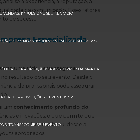
nalise a experiência, a reputação, a
 qualidade da comunicação. Esses fatores
 VENDAS: IMPULSIONE SEU NEGÓCIO
nto de sucesso.
mpresa Especializada
ÇÃO DE VENDAS: IMPULSIONE SEUS RESULTADOS
 traz uma série de
vantagens
GÊNCIA DE PROMOÇÃO: TRANSFORME SUA MARCA
no resultado do seu evento. Desde o
iência de profissionais pode assegurar
do.
NCIA DE PROMOÇÕES E EVENTOS SP
ui um
conhecimento profundo do
dências e inovações, o que permite que
nto memorável. Isso inclui desde a
TOS: TRANSFORME SEU EVENTO
youts apropriados.