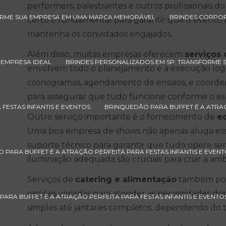
performers, palestrantes e outros profissionais d
ORME SUA EMPRESA EM UMA MARCA MEMORÁVEL
BRINDES CORPOR
certo é fundamental para garantir que o evento 
mantenha os convidados engajados.
Além disso, muitas empresas oferecem
serviços
 EMPRESA IDEAL
BRINDES PERSONALIZADOS EM SP: TRANSFORME S
envolvem todo o planejamento e a execução logíst
cronogramas, agendamento de ensaios, e coorde
para assegurar que tudo funcione conforme o es
FESTAS INFANTIS E EVENTOS
BRINQUEDÃO PARA BUFFET É A ATRAÇ
Outro serviço importante é o fornecimento de
e
Uma boa empresa de shows não apenas aluga es
suporte técnico para garantir que tudo opere se
PARA BUFFET É A ATRAÇÃO PERFEITA PARA FESTAS INFANTIS E EVENT
iluminação adequada são cruciais para criar a am
Serviços de
catering e alimentação
também pod
opções variadas para atender as necessidades dos 
ARA BUFFET É A ATRAÇÃO PERFEITA PARA FESTAS INFANTIS E EVENT
simples até jantares completos, dependendo do t