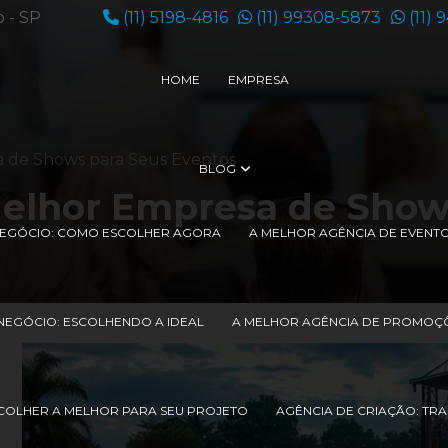
o - SP
(11) 5198-4816
(11) 99308-5873
(11) 
HOME
EMPRESA
 de Shows para Seus Eventos
BLOG
elhor Empresa de Show
 NEGÓCIO: COMO ESCOLHER AGORA
A MELHOR AGÊNCIA DE EVENT
NEGÓCIO: ESCOLHENDO A IDEAL
A MELHOR AGÊNCIA DE PROMOÇÕ
COLHER A MELHOR PARA SEU PROJETO
AGÊNCIA DE CRIAÇÃO: TR