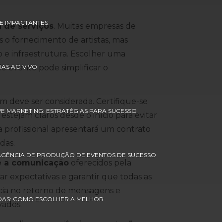
E IMPACTANTES
a de serviços
. Muitas empresas de
o fornecimento de artistas, mas
 e infraestrutura. Escolher uma
IAS AO VIVO
 evento pode simplificar o
 deve ser considerada. Certifique-se
VE MARKETING: ESTRATÉGIAS PARA SUCESSO
 estejam claros desde o início para evitar
 profissional apresentará um contrato
das.
AGÊNCIA DE PRODUÇÃO DE EVENTOS DE SUCESSO
e a comunicação
oferecidos pela
r expectativas e garantir que todas as
ncia no retorno de mensagens e
DAS: COMO ESCOLHER A MELHOR
vados.