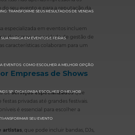
 do seu evento e para a reputação da
ING: TRANSFORME SEUS RESULTADOS DE VENDAS
a especializada em eventos incluem
mia de tempo, capacidade de gestão de
 SUA MARCA EM EVENTOS E FEIRAS
sas características colaboram para um
RA EVENTOS: COMO ESCOLHER A MELHOR OPÇÃO
 por Empresas de Shows
NDS SP: DICAS PARA ESCOLHER O MELHOR
ma de
serviços especializados
que
estas privadas até grandes festivais.
níveis é essencial para escolher a
es.
 TRANSFORMAR SEU EVENTO
 artistas
, que pode incluir bandas, DJs,