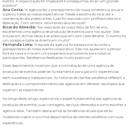
evento. A organização foi impecável e conseguimos atrair um grande
público!"
Ana Costa:
"A agência fez o planejamento da nossa conferência anual e
superou todas as nossas expectativas. Desde a escolha do local até a
coordenação dos palestrantes, tudo foi realizado com profissionalismo e
dedicação. Com certeza, recomendo seus serviços!"
Ricardo Almeida:
"Na realização da nossa festa de fim de ano,
escolhemos uma agência de produção de eventos para nos ajudar. Eles
trouxeram ótimas ideias e se preocuparam com cada detalhe. O evento foi
um sucesso e todos se divertiram muito!"
Fernanda Lima:
"A equipe da agência foi excepcional durante o
planejamento do nosso evento corporativo. Eles nos ajudaram a pensar
fora da caixa e criaram uma experiência envolvente para todos os
participantes. Recebemos feedbacks muito positivos!"
Esses depoimentos mostram que a contratação de uma agência de
produção de eventos pode ser fundamental para garantir experiências
bem-sucedidas e inesquecíveis. As histórias de clientes satisfeitos refletem a
dedicação e o comprometimento das agências em oferecer resultados que
superam as expectativas.
Ao longo deste artigo, exploramos o papel fundamental das agências de
produção de eventos, suas vantagens, serviços oferecidos e como escolher a
agência ideal. Também destacamos as tendências atuais que estão
moldando o setor e ouvimos depoimentos de clientes satisfeitos com suas
experiências.