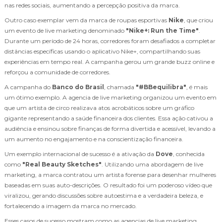
nas redes sociais, aumentando a percepção positiva da marca.
Outro caso exemplar vem da marca de roupas esportivas
Nike
, que criou
um evento de live marketing denominado
"Nike+: Run the Time"
.
Durante um período de 24 horas, corredores foram desafiados a completar
distâncias específicas usando o aplicativo Nike+, compartilhando suas
experiências em tempo real. A campanha gerou um grande buzz online e
reforçou a comunidade de corredores.
A campanha do
Banco do Brasil
, chamada
"#BBequilibra"
, é mais
um ótimo exemplo. A agencia de live marketing organizou um evento em
que um artista de circo realizava atos acrobáticos sobre um gráfico
gigante representando a saúde financeira dos clientes. Essa ação cativou a
audiência e ensinou sobre finanças de forma divertida e acessível, levando a
um aumento no engajamento e na conscientização financeira.
Um exemplo internacional de sucesso é a ativação da
Dove
, conhecida
como
"Real Beauty Sketches"
. Utilizando uma abordagem de live
marketing, a marca contratou um artista forense para desenhar mulheres
baseadas em suas auto-descrições. O resultado foi um poderoso vídeo que
viralizou, gerando discussões sobre autoestima e a verdadeira beleza, e
fortalecendo a imagem da marca no mercado.
Esses casos de sucesso mostram como as agencias de live marketing