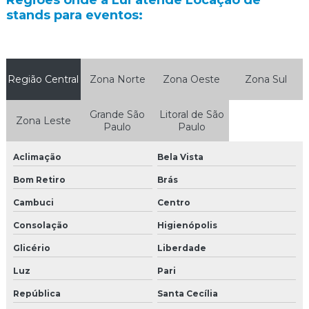
Regiões onde a Lui atende Locação de
stands para eventos:
Agência de promotores de vendas
Agência de promotores sp
Região Central
Zona Norte
Zona Oeste
Zona Sul
Agência de recepcionistas para eventos sp
Grande São
Litoral de São
Agência de trade marketing
Zona Leste
Paulo
Paulo
Agência de trade marketing em sp
Aclimação
Bela Vista
Camisetas personalizadas para eventos
Bom Retiro
Brás
Camisetas promocionais para eventos
Cambuci
Centro
Consolação
Higienópolis
Casting para feiras
Glicério
Liberdade
Confecção de uniformes para feiras e eventos
Luz
Pari
Empresas de marketing promocional
República
Santa Cecília