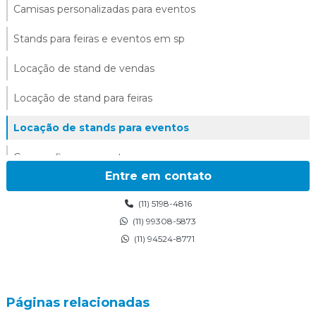
Camisas personalizadas para eventos
Stands para feiras e eventos em sp
Locação de stand de vendas
Locação de stand para feiras
Locação de stands para eventos
Cenografia para eventos
Entre em contato
Cenografia para eventos corporativos
(11) 5198-4816
Cenarios para eventos
(11) 99308-5873
(11) 94524-8771
Cenografia de natal
Cenografia para shoppings
Páginas relacionadas
Cenografia tematica