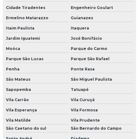
Empresa de produção de shows
Cidade Tiradentes
Engenheiro Goulart
Empresas de produção de eventos em sp
Ermelino Matarazzo
Guianazes
Itaim Paulista
Itaquera
Empresas organizadoras de congressos
Jardim Iguatemi
José Bonifácio
Produtora de eventos corporativos em sp
Moóca
Parque do Carmo
Produtora de shows e eventos sp
Parque São Lucas
Parque São Rafael
Agencia campanha de incentivo
Penha
Ponte Rasa
São Mateus
São Miguel Paulista
Agencia de endomarketing
Sapopemba
Tatuapé
Agencia de endomarketing sp
Vila Carrão
Vila Curuçá
Agencia de incentivo
Vila Esperança
Vila Formosa
Vila Matilde
Vila Prudente
Empresa de brindes corporativos
São Caetano do sul
São Bernardo do Campo
Empresa de brindes personalizados sp
Santo André
Diadema