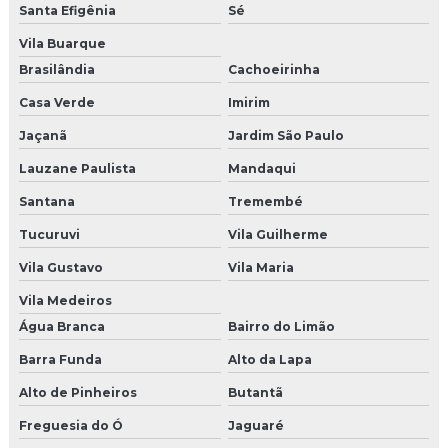
Santa Efigênia
Sé
Modelos para eventos em sp
Vila Buarque
Papai noel para eventos
Brasilândia
Cachoeirinha
Papai noel para eventos sp
Casa Verde
Imirim
Jaçanã
Jardim São Paulo
Recepcionistas para eventos corporativos
Lauzane Paulista
Mandaqui
Soluções para ponto de venda
Santana
Tremembé
Uniformes personalizados para eventos
Tucuruvi
Vila Guilherme
Cenografia para congressos sp
Vila Gustavo
Vila Maria
Vila Medeiros
Brindes para o dia das mães preço
Água Branca
Bairro do Limão
Brinde de natal para eventos
Barra Funda
Alto da Lapa
Cenografia para evento infantil
Alto de Pinheiros
Butantã
Freguesia do Ó
Jaguaré
Cenografia dia das mães shoppings