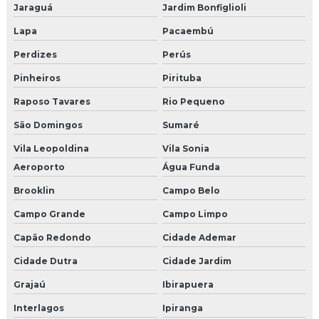
Jaraguá
Jardim Bonfiglioli
Empresa de decoração de natal
Lapa
Pacaembú
Empresas de brindes em sp
Perdizes
Perús
Pet park preco
Pinheiros
Pirituba
Raposo Tavares
Rio Pequeno
Empresa de decoração de natal sp
São Domingos
Sumaré
Agencia produtora de shows
Vila Leopoldina
Vila Sonia
Aeroporto
Água Funda
Empresas de eventos congresso
Brooklin
Campo Belo
Empresa de shows
Campo Grande
Campo Limpo
Empresa organizadora de eventos corporativos
Capão Redondo
Cidade Ademar
Empresas de eventos corporativos
Cidade Dutra
Cidade Jardim
Grajaú
Ibirapuera
Empresas de eventos corporativos sp
Interlagos
Ipiranga
Cenografia para eventos corporativos sp