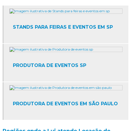
Agência de degustação
Agência de eventos corporativos
STANDS PARA FEIRAS E EVENTOS EM SP
Agência de eventos corporativos sp
Agência de eventos sp
Agência de marketing promocional
PRODUTORA DE EVENTOS SP
Agência de marketing promocional sp
Agência de papai noel sp
Agência de promoção
PRODUTORA DE EVENTOS EM SÃO PAULO
Agência de promoção de vendas
Agência de promoções e eventos
Agência de promoções e eventos sp