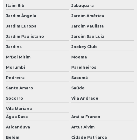
Itaim Bibi
Jabaquara
Cenografia para eventos são paulo
Jardim Ângela
Jardim América
Empresas de cenografia sp
Jardim Europa
Jardim Paulista
Jardim Paulistano
Jardim São Luiz
Pet park
Jardins
Jockey Club
Brinquedao para restaurante
M'Boi Mirim
Moema
Fabricante de brinquedão
Morumbi
Parelheiros
Pedreira
Sacomã
Projeto de brinquedão
Santo Amaro
Saúde
Brinquedão para buffet
Socorro
Vila Andrade
Agencia produtora de eventos
Vila Mariana
Água Rasa
Anália Franco
Agencia produtora de eventos sp
Aricanduva
Artur Alvim
Empresa de produção de eventos
Belém
Cidade Patriarca