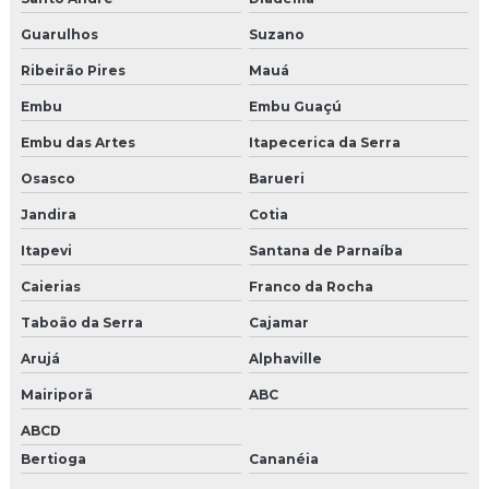
Agencia de live marketing
Guarulhos
Suzano
Ribeirão Pires
Mauá
Empresas de brindes promocionais
Embu
Embu Guaçú
Empresa que faz pet park
Embu das Artes
Itapecerica da Serra
Pet park comprar
Osasco
Barueri
Empresas de brindes
Jandira
Cotia
Itapevi
Santana de Parnaíba
Empresa de shows e eventos
Caierias
Franco da Rocha
Produtora de shows e eventos
Taboão da Serra
Cajamar
Empresas de shows e eventos em sp
Arujá
Alphaville
Produtora de eventos corporativos são paulo
Mairiporã
ABC
ABCD
Agencia de criação
Bertioga
Cananéia
Agencia de eventos em campinas