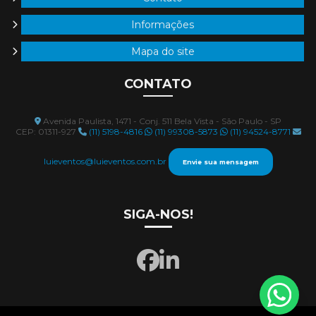
Produtora de eventos em são paulo
Informações
Produtora de eventos sp
Mapa do site
Produtora de convenção de vendas
CONTATO
Avenida Paulista, 1471 - Conj. 511 Bela Vista - São Paulo - SP
CEP: 01311-927
(11) 5198-4816
(11) 99308-5873
(11) 94524-8771
luieventos@luieventos.com.br
Envie sua mensagem
SIGA-NOS!