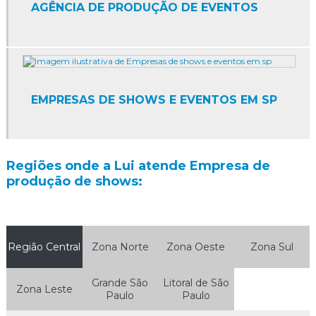
AGÊNCIA DE PRODUÇÃO DE EVENTOS
Agência de papai noel sp
Agência de promoção
Agência de promoção de vendas
EMPRESAS DE SHOWS E EVENTOS EM SP
Agência de promoções e eventos
Agência de promoções e eventos sp
Regiões onde a Lui atende Empresa de
Agência de promotores de vendas
produção de shows:
Agência de promotores sp
Agência de recepcionistas para eventos sp
Região Central
Zona Norte
Zona Oeste
Zona Sul
Agência de trade marketing
Grande São
Litoral de São
Zona Leste
Agência de trade marketing em sp
Paulo
Paulo