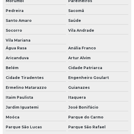
Morumbi
Parelheiros
Projeto de brinquedão
Pedreira
Sacomã
Brinquedão para buffet
Santo Amaro
Saúde
Agencia produtora de eventos
Socorro
Vila Andrade
Agencia produtora de eventos sp
Vila Mariana
Água Rasa
Anália Franco
Empresa de produção de eventos
Aricanduva
Artur Alvim
Empresa de produção de shows
Belém
Cidade Patriarca
Empresas de produção de eventos em sp
Cidade Tiradentes
Engenheiro Goulart
Ermelino Matarazzo
Guianazes
Empresas organizadoras de congressos
Itaim Paulista
Itaquera
Produtora de eventos corporativos em sp
Jardim Iguatemi
José Bonifácio
Produtora de shows e eventos sp
Moóca
Parque do Carmo
Agencia campanha de incentivo
Parque São Lucas
Parque São Rafael