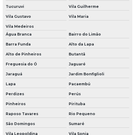
Cenografia para congressos sp
Tucuruvi
Vila Guilherme
Vila Gustavo
Vila Maria
Brindes para o dia das mães preço
Vila Medeiros
Brinde de natal para eventos
Água Branca
Bairro do Limão
Cenografia para evento infantil
Barra Funda
Alto da Lapa
Alto de Pinheiros
Butantã
Cenografia dia das mães shoppings
Freguesia do Ó
Jaguaré
Empresa de decoração de natal
Jaraguá
Jardim Bonfiglioli
Empresas de brindes em sp
Lapa
Pacaembú
Pet park preco
Perdizes
Perús
Pinheiros
Pirituba
Empresa de decoração de natal sp
Raposo Tavares
Rio Pequeno
Agencia produtora de shows
São Domingos
Sumaré
Empresas de eventos congresso
Vila Leopoldina
Vila Sonia