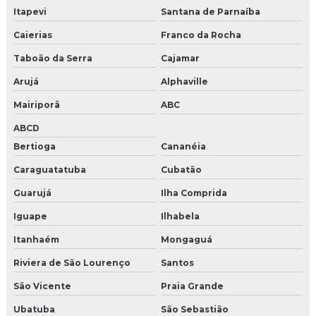
Itapevi
Santana de Parnaíba
Produtora de shows e eventos
Caierias
Franco da Rocha
Empresas de shows e eventos em sp
Taboão da Serra
Cajamar
Produtora de eventos corporativos são paulo
Arujá
Alphaville
Mairiporã
ABC
Agencia de criação
ABCD
Agencia de eventos em campinas
Bertioga
Cananéia
Caraguatatuba
Cubatão
Empresa de criação de publicidade
Guarujá
Ilha Comprida
Empresas cenografia em campinas
Iguape
Ilhabela
Gerenciamento de redes sociais para empresas
Itanhaém
Mongaguá
Agência de eventos experiência
Riviera de São Lourenço
Santos
São Vicente
Praia Grande
Agência de produção de eventos
Ubatuba
São Sebastião