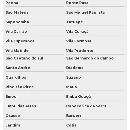
Penha
Ponte Rasa
Agencia de endomarketing
São Mateus
São Miguel Paulista
Agencia de endomarketing sp
Sapopemba
Tatuapé
Agencia de incentivo
Vila Carrão
Vila Curuçá
Vila Esperança
Vila Formosa
Empresa de brindes corporativos
Vila Matilde
Vila Prudente
Empresa de brindes personalizados sp
São Caetano do sul
São Bernardo do Campo
Agencia de live marketing
Santo André
Diadema
Guarulhos
Suzano
Empresas de brindes promocionais
Ribeirão Pires
Mauá
Empresa que faz pet park
Embu
Embu Guaçú
Pet park comprar
Embu das Artes
Itapecerica da Serra
Empresas de brindes
Osasco
Barueri
Jandira
Cotia
Empresa de shows e eventos