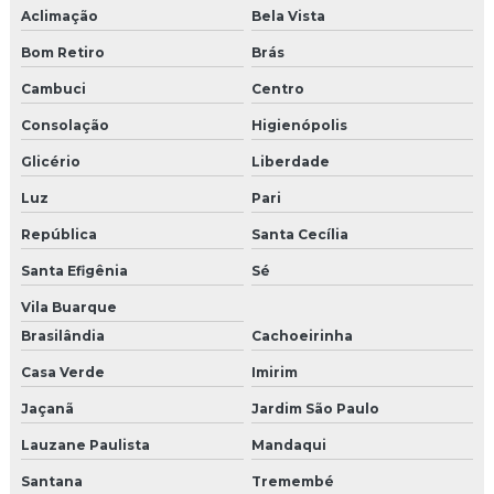
Camisetas personalizadas para eventos
Aclimação
Bela Vista
Camisetas promocionais para eventos
Bom Retiro
Brás
Cambuci
Centro
Casting para feiras
Consolação
Higienópolis
Confecção de uniformes para feiras e eventos
Glicério
Liberdade
Empresas de marketing promocional
Luz
Pari
República
Santa Cecília
Modelos para eventos em sp
Santa Efigênia
Sé
Papai noel para eventos
Vila Buarque
Papai noel para eventos sp
Brasilândia
Cachoeirinha
Casa Verde
Imirim
Recepcionistas para eventos corporativos
Jaçanã
Jardim São Paulo
Soluções para ponto de venda
Lauzane Paulista
Mandaqui
Uniformes personalizados para eventos
Santana
Tremembé