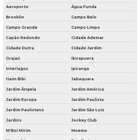
Aeroporto
Água Funda
Empresa de shows
Brooklin
Campo Belo
Empresa organizadora de eventos corporativos
Campo Grande
Campo Limpo
Empresas de eventos corporativos
Capão Redondo
Cidade Ademar
Cidade Dutra
Cidade Jardim
Empresas de eventos corporativos sp
Grajaú
Ibirapuera
Cenografia para eventos corporativos sp
Interlagos
Ipiranga
Cenografia para eventos são paulo
Itaim Bibi
Jabaquara
Empresas de cenografia sp
Jardim Ângela
Jardim América
Jardim Europa
Jardim Paulista
Pet park
Jardim Paulistano
Jardim São Luiz
Brinquedao para restaurante
Jardins
Jockey Club
Fabricante de brinquedão
M'Boi Mirim
Moema