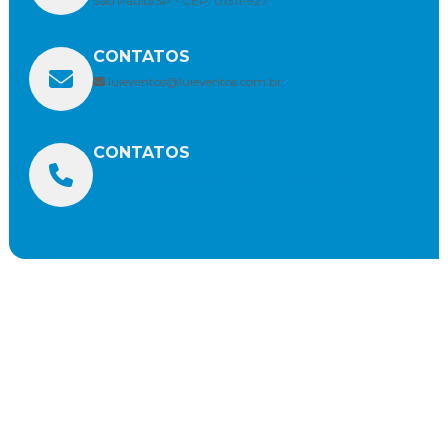
São Paulo/SP - CEP: 01311-927
CONTATOS
luieventos@luieventos.com.br
CONTATOS
(11) 5198-4816
(11) 99308-5873
(11) 94524-8771