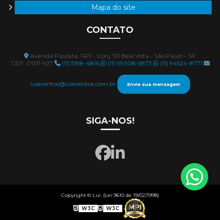
Mapa do site
CONTATO
Avenida Paulista, 1471 - Conj. 511 Bela Vista - São Paulo - SP
CEP: 01311-927
(11) 5198-4816
(11) 99308-5873
(11) 94524-8771
luieventos@luieventos.com.br
Envie sua mensagem
SIGA-NOS!
Copyright © Lui. (Lei 9610 de 19/02/1998)
W3C
W3C